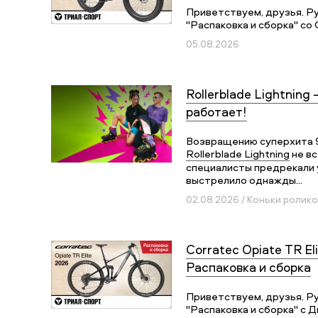
Приветствуем, друзья. Р
"Распаковка и сборка" со 
05.08.2026
Rollerblade Lightning 
работает!
Возвращению суперхита 
Rollerblade Lightning
не вс
специалисты предрекали у
выстрелило однажды...
02.08.2026 / Коньки ролик
Corratec Opiate TR Eli
Распаковка и сборка
Приветствуем, друзья. Р
"Распаковка и сборка" с Д