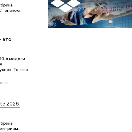
убрика
Степаном...
– это
90-х модели
е
спех. То, что
овые
te 2026.
убрика
митрием...