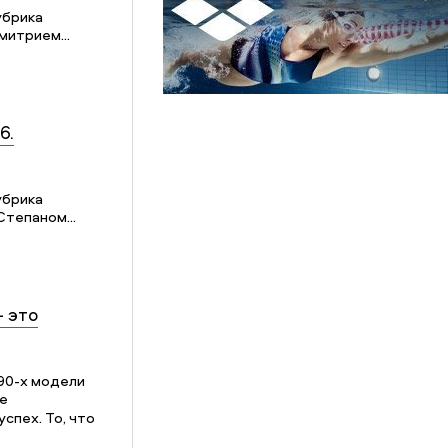
убрика
митрием...
6.
убрика
Степаном...
– это
90-х модели
е
спех. То, что