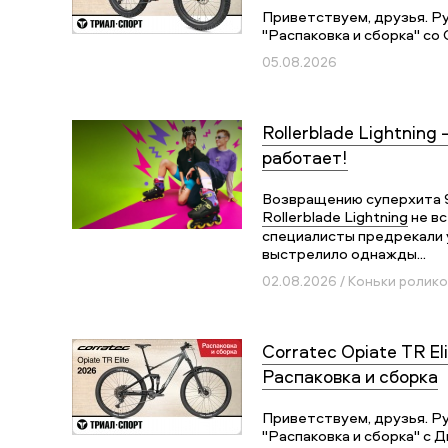
Приветствуем, друзья. Р
"Распаковка и сборка" со 
05.08.2026
Rollerblade Lightning 
работает!
Возвращению суперхита 
Rollerblade Lightning
не вс
специалисты предрекали у
выстрелило однажды...
02.08.2026 / Коньки ролик
Corratec Opiate TR Eli
Распаковка и сборка
Приветствуем, друзья. Р
"Распаковка и сборка" с Д