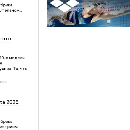
убрика
Степаном...
– это
90-х модели
е
спех. То, что
овые
te 2026.
убрика
митрием...