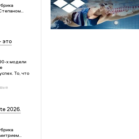
убрика
Степаном...
– это
90-х модели
е
спех. То, что
овые
te 2026.
убрика
митрием...