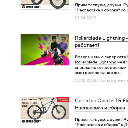
Приветствуем, друзья. Р
"Распаковка и сборка" со 
05.08.2026
Rollerblade Lightning 
работает!
Возвращению суперхита 
Rollerblade Lightning
не вс
специалисты предрекали у
выстрелило однажды...
02.08.2026 / Коньки ролик
Corratec Opiate TR Eli
Распаковка и сборка
Приветствуем, друзья. Р
"Распаковка и сборка" с Д